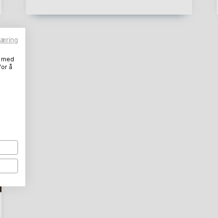
læring
, med
for å