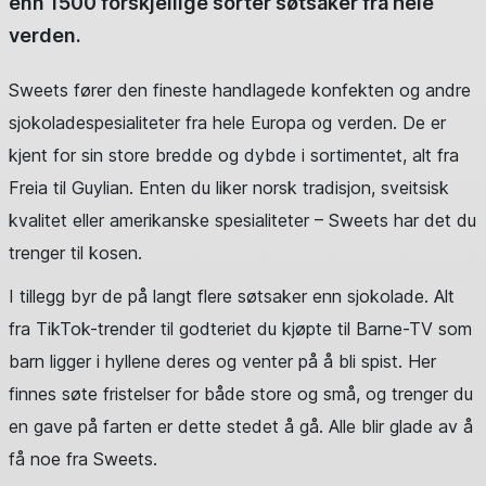
enn 1500 forskjellige sorter søtsaker fra hele
verden.
Sweets fører den fineste handlagede konfekten og andre
sjokoladespesialiteter fra hele Europa og verden. De er
kjent for sin store bredde og dybde i sortimentet, alt fra
Freia til Guylian. Enten du liker norsk tradisjon, sveitsisk
kvalitet eller amerikanske spesialiteter – Sweets har det du
trenger til kosen.
I tillegg byr de på langt flere søtsaker enn sjokolade. Alt
fra TikTok-trender til godteriet du kjøpte til Barne-TV som
barn ligger i hyllene deres og venter på å bli spist. Her
finnes søte fristelser for både store og små, og trenger du
en gave på farten er dette stedet å gå. Alle blir glade av å
få noe fra Sweets.