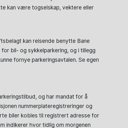
te kan være togselskap, vektere eller
iftsbelagt kan reisende benytte Bane
r bil- og sykkelparkering, og i tillegg
 kunne fornye parkeringsavtalen. Se egen
rkeringstilbud, og har mandat for å
visjonen nummerplateregistreringer og
te biler kobles til registrert adresse for
m indikerer hvor tidlig om morgenen