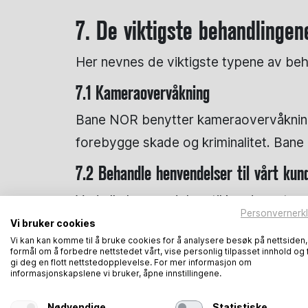
7. De viktigste behandlinge
Her nevnes de viktigste typene av beh
7.1 Kameraovervåkning
Bane NOR benytter kameraovervåkning 
forebygge skade og kriminalitet. Bane
7.2 Behandle henvendelser til vårt kun
Ved alle henvendelser til kundesenteret
Personvernerk
tilbakemelding på henvendelsen.
Vi bruker cookies
Vi kan kan komme til å bruke cookies for å analysere besøk på nettsiden
7.3 Assistanse på stasjonen
formål om å forbedre nettstedet vårt, vise personlig tilpasset innhold og 
gi deg en flott nettstedopplevelse. For mer informasjon om
informasjonskapslene vi bruker, åpne innstillingene.
Reisende med assistansebehov kan henve
må det gis opplysninger om type assis
Nødvendige
Statistiske