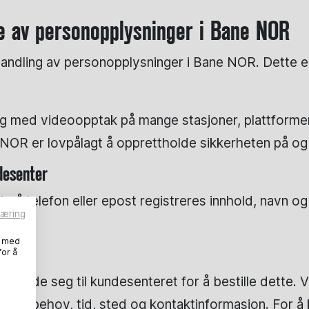
ne av personopplysninger i Bane NOR
andling av personopplysninger i Bane NOR. Dette e
med videoopptak på mange stasjoner, plattformer o
 NOR er lovpålagt å opprettholde sikkerheten på og
desenter
 på telefon eller epost registreres innhold, navn og
læring
, med
for å
nde seg til kundesenteret for å bestille dette. Ve
tansebehov, tid, sted og kontaktinformasjon. For å