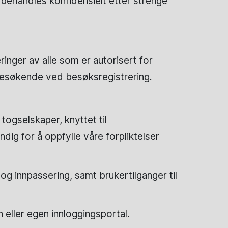
 behandles konfidensielt etter strenge
ringer av alle som er autorisert for
besøkende ved besøksregistrering.
ogselskaper, knyttet til
g for å oppfylle våre forpliktelser
 og innpassering, samt brukertilganger til
ller egen innloggingsportal.