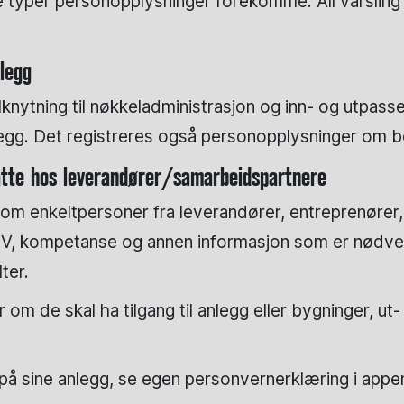
lle typer personopplysninger forekomme. All varsling
legg
lknytning til nøkkeladministrasjon og inn- og utpasse
legg. Det registreres også personopplysninger om 
satte hos leverandører/samarbeidspartnere
 enkeltpersoner fra leverandører, entreprenører, t
V, kompetanse og annen informasjon som er nødvendi
ter.
om de skal ha tilgang til anlegg eller bygninger, ut-
ine anlegg, se egen personvernerklæring i appen e