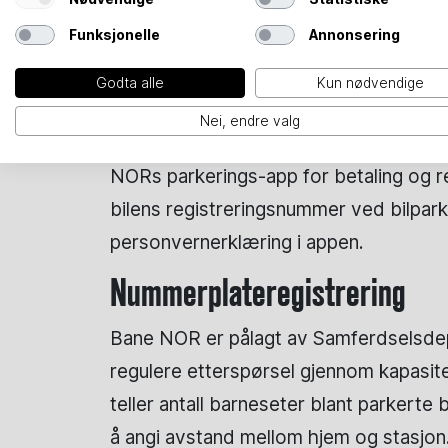
nødvendige personopplysninger utlever
Funksjonelle
Annonsering
taxi.
Godta alle
Kun nødvendige
7.4 Parkering for reisende ved stasjon
Nei, endre valg
Bane NOR tilbyr parkeringsordninger fo
NORs parkerings-app for betaling og reg
bilens registreringsnummer ved bilpark
personvernerklæring i appen.
Nummerplateregistrering
Bane NOR er pålagt av Samferdselsdepar
regulere etterspørsel gjennom kapasit
teller antall barneseter blant parkerte 
å angi avstand mellom hjem og stasjon