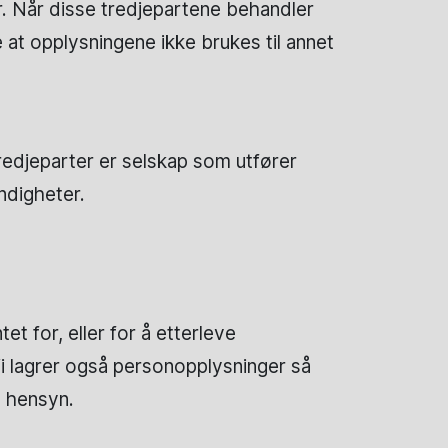
r. Når disse tredjepartene behandler
at opplysningene ikke brukes til annet
tredjeparter er selskap som utfører
ndigheter.
t for, eller for å etterleve
Vi lagrer også personopplysninger så
e hensyn.