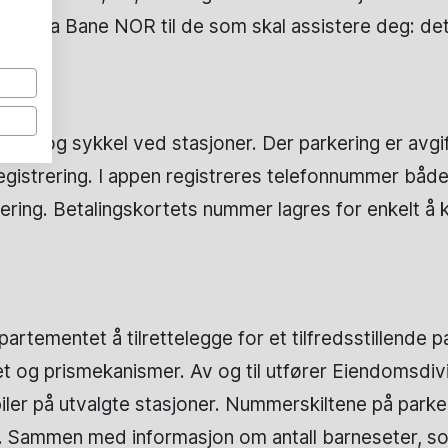
es fra Bane NOR til de som skal assistere deg: det
er
r bil og sykkel ved stasjoner. Der parkering er avg
istrering. I appen registreres telefonnummer både fo
ering. Betalingskortets nummer lagres for enkelt å
tementet å tilrettelegge for et tilfredsstillende pa
et og prismekanismer. Av og til utfører Eiendomsdi
biler på utvalgte stasjoner. Nummerskiltene på parker
. Sammen med informasjon om antall barneseter, so