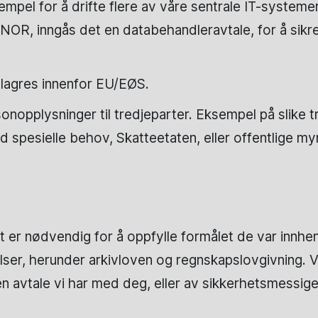
mpel for å drifte flere av våre sentrale IT-systeme
R, inngås det en databehandleravtale, for å sikre 
lagres innenfor EU/EØS.
sonopplysninger til tredjeparter. Eksempel på slike 
spesielle behov, Skatteetaten, eller offentlige my
er nødvendig for å oppfylle formålet de var innhente
telser, herunder arkivloven og regnskapslovgivning. 
en avtale vi har med deg, eller av sikkerhetsmessig