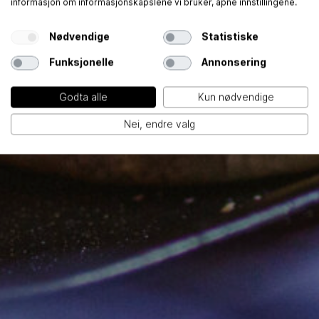
informasjon om informasjonskapslene vi bruker, åpne innstillingene.
Nødvendige
Statistiske
Funksjonelle
Annonsering
Godta alle
Kun nødvendige
Nei, endre valg