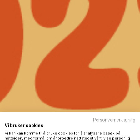
Personvernerklæring
Vi bruker cookies
Vi kan kan komme til å bruke cookies for å analysere besøk på
nettsiden, med formål om å forbedre nettstedet vårt, vise personlig