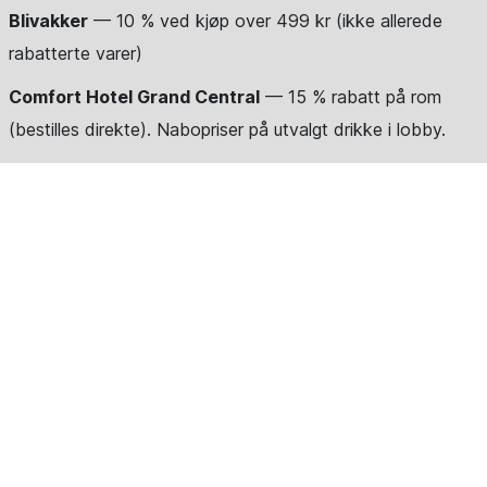
Blivakker
— 10 % ved kjøp over 499 kr (ikke allerede
rabatterte varer)
Comfort Hotel Grand Central
— 15 % rabatt på rom
(bestilles direkte). Nabopriser på utvalgt drikke i lobby.
Olivenlunden 1830
— 15 % rabatt på alle varer (gjelder
ikke gi rabatt på Adventskalenderen, og allerede
rabatterte varer)
Program
NB: Foreløpig program – mer spennende i vente!